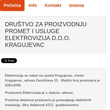
Početna
Info
Kontakt
Izmena
DRUŠTVO ZA PROIZVODNJU
PROMET I USLUGE
ELEKTROVIZIJA D.O.O.
KRAGUJEVAC
Elektrovizija se nalazi na opstini Kragujevac, mesto
Kragujevac, adresa Daničićeva 15 . Matični broj preduzeća je
20814098.
Preduzeće Elektrovizija je u statusu: aktivan.
Pretežna delatnost preduzeća je postavljanje električnih
instalacija, šifra delatnosti 4321, građevinarstvo.