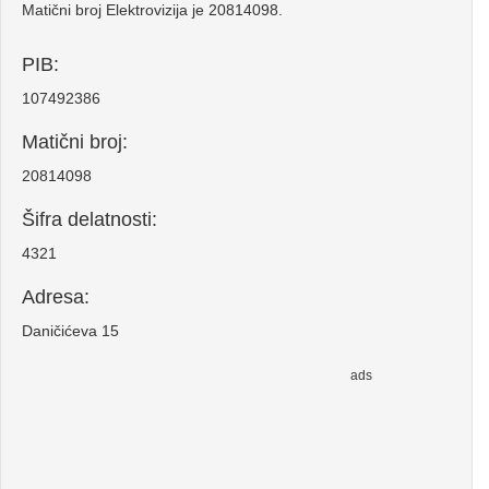
Matični broj Elektrovizija je 20814098.
PIB:
107492386
Matični broj:
20814098
Šifra delatnosti:
4321
Adresa:
Daničićeva 15
ads